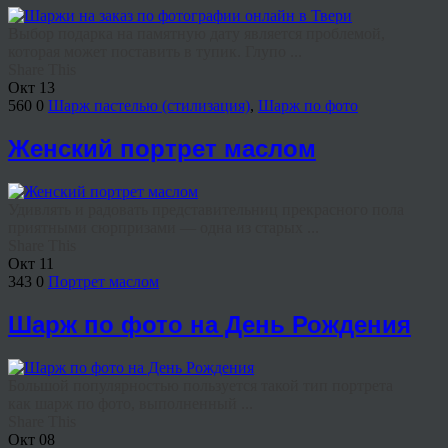
Выбор подарка на памятную дату является проблемой,
которая может поставить в тупик. Глупо ...
Share This
Окт
13
560
0
Шарж пастелью (стилизация)
,
Шарж по фото
Женский портрет маслом
Удивлять и радовать представительниц прекрасного пола
приятными сюрпризами — одна из старых ...
Share This
Окт
11
343
0
Портрет маслом
Шарж по фото на День Рождения
Большой популярностью пользуется такой тип портрета
как шарж по фото, выполненный ...
Share This
Окт
08