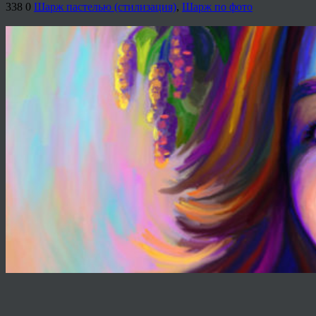
338
0
Шарж пастелью (стилизация)
,
Шарж по фото