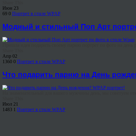
Share This
Июн
23
69
0
Портрет в стиле WPAP
Модный и стильный Поп Арт портре
Пришла идея подарить своему парню портрет по фото на день 
Share This
Апр
02
1360
0
Портрет в стиле WPAP
Что подарить парню на День рожде
На знаменательный для вашего мужчины день, мы советуем отказ
Share This
Июл
21
1483
1
Портрет в стиле WPAP