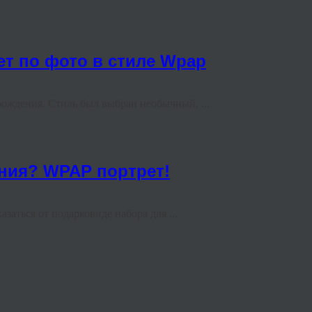
т по фото в стиле Wpap
рождения. Стиль был выбран необычный, ...
ния? WPAP портрет!
аться от подарковиде набора для ...