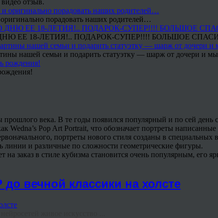
 видео отзыв.
 и оригинально порадовать наших родителей…
Ю ЕЕ 18-ЛЕТИЯ!.. ПОДАРОК-СУПЕР!!!! БОЛЬШОЕ СПАС
тины нашей семьи и подарить статуэтку — шарж от дочери и мы 
рождения!
рошлого века. В те годы появился популярный и по сей день ст
Wedna’s Pop Art Portrait, что обозначает портреты написанные 
ервоначального, портреты нового стиля созданы в специальных 
ь линии и различные по сложности геометрические фигуры.
т на заказ в стиле кубизма становится очень популярным, его яр
 до вечной классики на холсте
ейросетей живое искусство ...