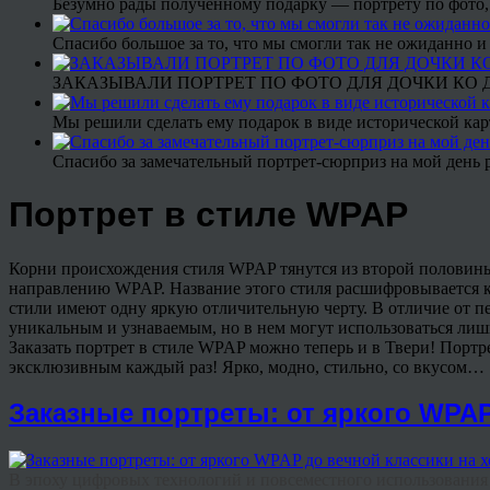
Безумно рады полученному подарку — портрету по фото,
Спасибо большое за то, что мы смогли так не ожиданно
ЗАКАЗЫВАЛИ ПОРТРЕТ ПО ФОТО ДЛЯ ДОЧКИ КО ДН
Мы решили сделать ему подарок в виде исторической кар
Спасибо за замечательный портрет-сюрприз на мой день 
Портрет в стиле WPAP
Корни происхождения стиля WPAP тянутся из второй половины п
направлению WPAP. Название этого стиля расшифровывается как 
стили имеют одну яркую отличительную черту. В отличие от п
уникальным и узнаваемым, но в нем могут использоваться лиш
Заказать портрет в стиле WPAP можно теперь и в Твери! Портре
эксклюзивным каждый раз! Ярко, модно, стильно, со вкусом…
Заказные портреты: от яркого WPAP
В эпоху цифровых технологий и повсеместного использования н