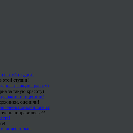
в этой студии!
рна за такую красоту)
удожники, оценили!
 очень понравилось ??
те!