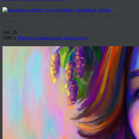
Отличное решение для подарка на годовщину свадьбы в
Твери
Share This
Авг
26
1580
1
Портрет карандашом (имитация)