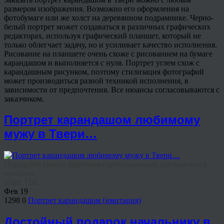
размером изображения. Возможно его оформления на
фотобумаге или же холст на деревянном подрамнике. Черно-
белый портрет может создаваться в различных графических
редакторах, используя графический планшет, который не
только облегчает задачу, но и усиливает качество исполнения.
Рисование на планшете очень схоже с рисованием на бумаге
карандашом и выполняется с нуля. Портрет углем схож с
карандашным рисунком, поэтому стилизация фотографий
может производиться разной техникой исполнения, в
зависимости от предпочтения. Все нюансы согласовываются с
заказчиком.
Портрет карандашом любимому
мужу в Твери…
Порадуйте своего защитника оригинальным признанием в
чувствах…
Share This
Фев
19
1298
0
Портрет карандашом (имитация)
Достойный подарок начальнику в