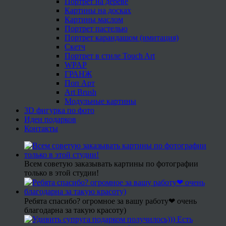
Портрет на дереве
Картины на досках
Картины маслом
Портрет пастелью
Портрет карандашом (имитация)
Скетч
Портрет в стиле Touch Art
WPAP
ГРАНЖ
Поп Арт
Art Brush
Модульные картины
3D фигурка по фото
Идеи подарков
Контакты
Всем советую заказывать картины по фотографии
только в этой студии!
Ребята спасибо? огромное за вашу работу❤ очень
благодарна за такую красоту)