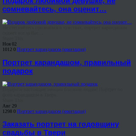
Подарок любимой девушке, не
сомневайтесь, она оценит…
Не стесняйтесь признаться в чувствах, портрет карандашом
скажет все за Вас…
Share This
Ноя
02
1012
0
Портрет карандашом (имитация)
Портрет карандашом, правильный
подарок
Подарите настоящие эмоции близким людям! Портрет по
фото карандашом в Твери.
Share This
Авг
29
1298
0
Портрет карандашом (имитация)
Заказать портрет на годовщину
свадьбы в Твери