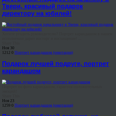
Твери, красивый подарок
директору на юбилей!
Хотите угодить руководителю? Портрет карандашом в нашем
исполнении дарит восторг и восхищение! ...
Share This
Ноя
30
1212
0
Портрет карандашом (имитация)
Подарок лучшей подруге, портрет
карандашом
Портрет по фото карандашом, гарантия положительных
эмоций!
Share This
Ноя
23
1259
0
Портрет карандашом (имитация)