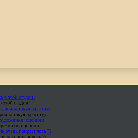
в этой студии!
рна за такую красоту)
удожники, оценили!
 очень понравилось ??