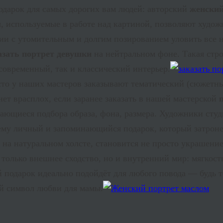
дарок для самых дорогих вам людей: авторский
женский
ы, используемые в работе над картиной, позволяют худож
ии с утомительным и долгим позированием уловить все 
азать портрет девушки
на нейтральном фоне. Такая стр
современный, так и классический интерьер.
сто у наших мастеров заказывают тематический (сюжетн
нет врасплох, если заранее заказать в нашей мастерской
сающиеся подбора образа, фона, размера. Художники сту
му личный и запоминающийся подарок, который затрон
на натуральном холсте, становится не просто украшени
олько внешнее сходство, но и внутренний мир: мягкость 
 подарок идеально подойдёт для любого повода — будь 
й символ любви для мамы.