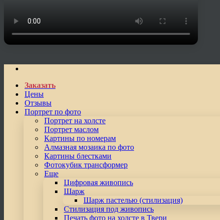
Заказать
Цены
Отзывы
Портрет по фото
Портрет на холсте
Портрет маслом
Картины по номерам
Алмазная мозаика по фото
Картины блестками
Фотокубик трансформер
Еще
Цифровая живопись
Шарж
Шарж пастелью (стилизация)
Стилизация под живопись
Печать фото на холсте в Твери