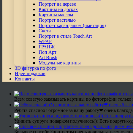
Портрет на дереве
Картины на досках
Картины маслом
Портрет пастелью
Портрет карандашом (имитация)
Скетч
Портрет в стиле Touch Art
WPAP
ГРАНЖ
Поп Арт
Art Brush
Модульные картины
3D фигурка по фото
Идеи подарков
Контакты
Всем советую заказывать картины по фотографии только 
Ребята спасибо? огромное за вашу работу❤ очень благода
Удивить супруга подарком получилось))) Есть подруги-х
Большое спасибо ?портретом очень довольны, всем очень