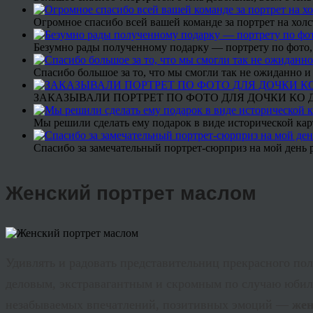
Огромное спасибо всей вашей команде за портрет на холс
Безумно рады полученному подарку — портрету по фото,
Спасибо большое за то, что мы смогли так не ожиданно
ЗАКАЗЫВАЛИ ПОРТРЕТ ПО ФОТО ДЛЯ ДОЧКИ КО ДН
Мы решили сделать ему подарок в виде исторической кар
Спасибо за замечательный портрет-сюрприз на мой день 
Женский портрет маслом
Удивлять и радовать представительниц прекрасного по
деловым, экстравагантным и скромным по случаю юбиле
незабываемых впечатлений, позитивных эмоций —
жен