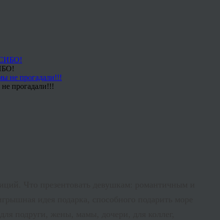
ИБО!
не прогадали!!!
диций. Что презентовать девушкам: романтичным и
игрышная идея подарка, способного подарить море
 для подруги, жены, мамы, дочери, для коллег,