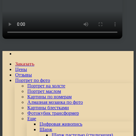
Заказать
Цены
Отзывы
Портрет по фото
Портрет на холсте
Портрет маслом
Картины по номерам
Алмазная мозаика по фото
Картины блестками
Фотокубик трансформер
Еще
Цифровая живопись
Шарж
Шарж пастелью (стилизация)