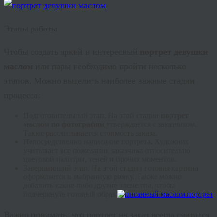
Этапы работы
Чтобы создать яркий и интересный
портрет девушки
маслом
или пары необходимо пройти несколько
этапов. Можно выделить наиболее важные стадии
процесса:
Подготовительный этап. На этой стадии
портрет
маслом по фотографии
утверждается с заказчиком.
Также рассчитывается стоимость заказа.
Непосредственно написание портрета. Художник
учитывает все пожелания заказчика относительно
цветовой палитры, теней и прочих моментов.
Завершающий этап. На этой стадии готовая картина
оформляется в выбранную рамку. Также можно
добавить какие-либо другие элементы, чтобы
подчеркнуть готовый образ.
Важно понимать, что портрет на заказ всегда считался