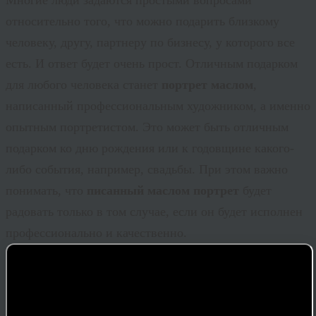
относительно того, что можно подарить близкому
человеку, другу, партнеру по бизнесу, у которого все
есть. И ответ будет очень прост. Отличным подарком
для любого человека станет
портрет маслом
,
написанный профессиональным художником, а именно
опытным портретистом. Это может быть отличным
подарком ко дню рождения или к годовщине какого-
либо события, например, свадьбы. При этом важно
понимать, что
писанный маслом портрет
будет
радовать только в том случае, если он будет исполнен
профессионально и качественно.