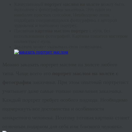
Качественный
портрет маслом на холсте
может быть
выполнен с фотографии заказчика. Это один из
наиболее простых способов. Необходимо лишь
подобрать понравившуюся фотографию, с которой
художник и выполнит портрет.
Писанная
картина маслом портрет
с нуля, без
использования фотографий. Картина пишется мастером
полностью с нуля.
Заказчик может указывать свои пожелания.
Можно заказать портрет маслом на холсте любого
типа. Чаще всего это
портрет маслом на холсте с
фотографии
заказчика. При этом опытный портретист
учитывает даже самые тонкие пожелания заказчика.
Каждый портрет требует особого подхода. Необходимо
подчеркнуть все достоинства и особенности
конкретного человека. Поэтому готовая картина станет
отличным подарком для себя или близкого человека.