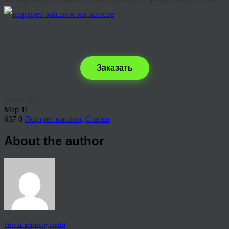
Заказать
Share This
Мар
11
637
0
Портрет маслом
,
Статьи
About the author
View all articles by rauffri