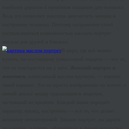
наиболее дорогим и приятным подарком для человека.
Ведь это позволяет навсегда запечатлеть эмоции и
настроение человека. Поэтому непременно стоит
воспользоваться возможностью заказать портрет
маслом для друзей и близких.
В мире, где всё можно
купить, по-настоящему уникальный подарок — это то,
что не повторяется ни у кого.
Женский портрет в
живописи
, написанный маслом вручную, — именно
такой вариант. Это не просто изображение на холсте, а
живой диалог между художником и моделью,
застывший во времени. Каждый мазок передаёт
характер, взгляд, настроение — всё то, что делает
женщину неповторимой. Заказав
портрет
, вы дарите
не картину, а память, облечённую в форму искусства.