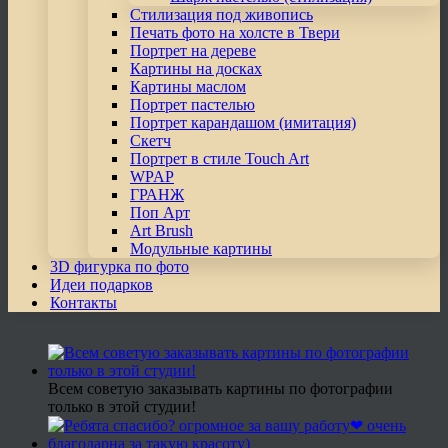
Стилизация под живопись
Печать фото на холсте в Твери
Портрет на дереве
Картины на досках
Картины маслом
Портрет пастелью
Портрет карандашом (имитация)
Скетч
Портрет в стиле Touch Art
WPAP
ГРАНЖ
Поп Арт
Art Brush
Модульные картины
3D фигурка по фото
Идеи подарков
Контакты
Всем советую заказывать картины по фотографии
только в этой студии!