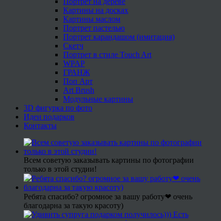
Портрет на дереве
Картины на досках
Картины маслом
Портрет пастелью
Портрет карандашом (имитация)
Скетч
Портрет в стиле Touch Art
WPAP
ГРАНЖ
Поп Арт
Art Brush
Модульные картины
3D фигурка по фото
Идеи подарков
Контакты
Всем советую заказывать картины по фотографии
только в этой студии!
Ребята спасибо? огромное за вашу работу❤ очень
благодарна за такую красоту)