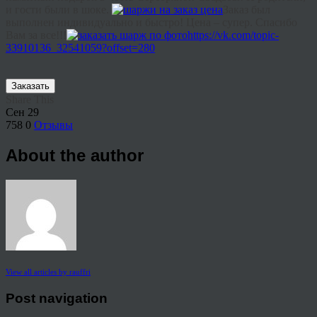
и гости были в шоке.
Заказ был
выполнен индивидуально и быстро! Цена – супер. Спасибо
Вам за все!!!
https://vk.com/topic-
33910136_32541059?offset=280
Заказать
Share This
Сен
29
758
0
Отзывы
About the author
View all articles by rauffri
Post navigation