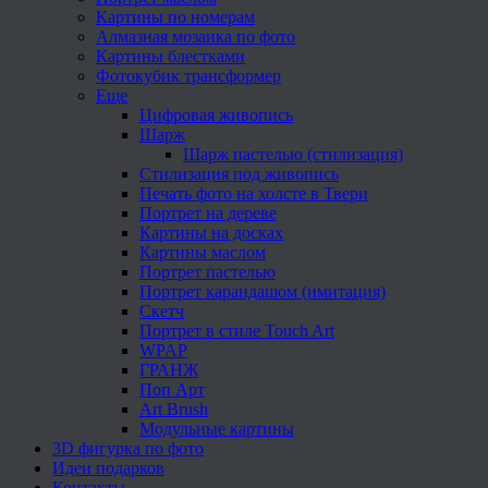
Картины по номерам
Алмазная мозаика по фото
Картины блестками
Фотокубик трансформер
Еще
Цифровая живопись
Шарж
Шарж пастелью (стилизация)
Стилизация под живопись
Печать фото на холсте в Твери
Портрет на дереве
Картины на досках
Картины маслом
Портрет пастелью
Портрет карандашом (имитация)
Скетч
Портрет в стиле Touch Art
WPAP
ГРАНЖ
Поп Арт
Art Brush
Модульные картины
3D фигурка по фото
Идеи подарков
Контакты