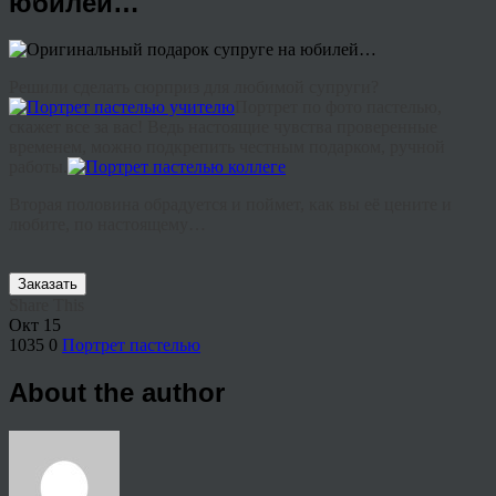
юбилей…
Решили сделать сюрприз для любимой супруги?
Портрет по фото пастелью,
скажет все за вас! Ведь настоящие чувства проверенные
временем, можно подкрепить честным подарком, ручной
работы.
Вторая половина обрадуется и поймет, как вы её цените и
любите, по настоящему…
Заказать
Share This
Окт
15
1035
0
Портрет пастелью
About the author