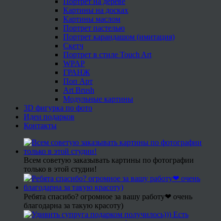
Портрет на дереве
Картины на досках
Картины маслом
Портрет пастелью
Портрет карандашом (имитация)
Скетч
Портрет в стиле Touch Art
WPAP
ГРАНЖ
Поп Арт
Art Brush
Модульные картины
3D фигурка по фото
Идеи подарков
Контакты
Всем советую заказывать картины по фотографии
только в этой студии!
Ребята спасибо? огромное за вашу работу❤ очень
благодарна за такую красоту)