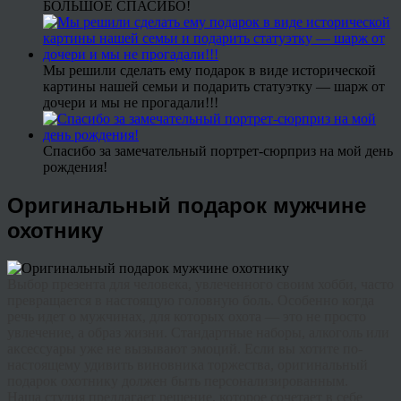
БОЛЬШОЕ СПАСИБО!
Мы решили сделать ему подарок в виде исторической
картины нашей семьи и подарить статуэтку — шарж от
дочери и мы не прогадали!!!
Спасибо за замечательный портрет-сюрприз на мой день
рождения!
Оригинальный подарок мужчине
охотнику
Выбор презента для человека, увлеченного своим хобби, часто
превращается в настоящую головную боль. Особенно когда
речь идет о мужчинах, для которых охота — это не просто
увлечение, а образ жизни. Стандартные наборы, алкоголь или
аксессуары уже не вызывают эмоций. Если вы хотите по-
настоящему удивить виновника торжества,
оригинальный
подарок охотнику
должен быть персонализированным.
Наша студия предлагает решение, которое сочетает в себе