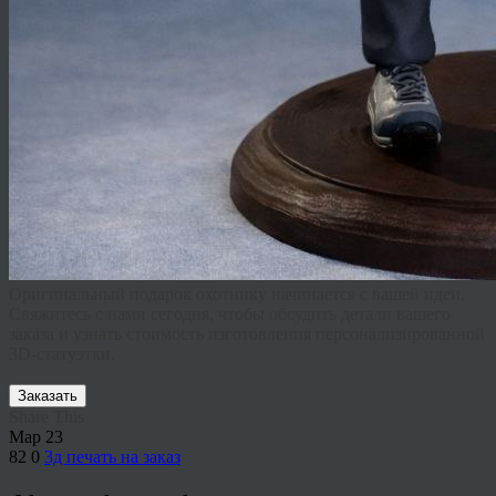
Оригинальный подарок охотнику
начинается с вашей идеи.
Свяжитесь с нами сегодня, чтобы обсудить детали вашего
заказа и узнать стоимость изготовления персонализированной
3D-статуэтки.
Заказать
Share This
Мар
23
82
0
3д печать на заказ