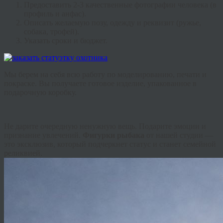
Предоставить 2-3 качественные фотографии человека (в
профиль и анфас).
Описать желаемую позу, одежду и реквизит (ружье,
собака, трофей).
Указать сроки и бюджет.
Мы берем на себя всю работу по моделированию, печати и
покраске. Вы получаете готовое изделие, упакованное в
подарочную коробку.
Не дарите очередную ненужную вещь. Подарите эмоции и
признание увлечений.
Фигурки рыбака
от нашей студии —
это эксклюзив, который подчеркнет статус и станет семейной
реликвией.