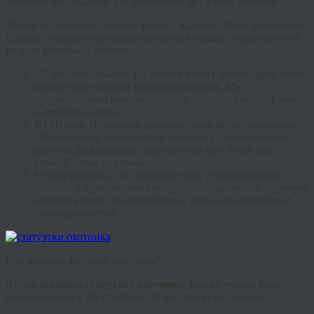
Технологии создания: От 3D-модели до ручной росписи
Мы не используем готовые формы. Каждая работа уникальна.
Процесс создания
фигурки охотника
в нашей студии состоит
из трех ключевых этапов:
3D Моделирование.
На основе ваших фотографий наши
скульпторы создают цифровую модель. Мы
прорабатываем каждую складку одежды, текстуру кожи
и атрибуты охоты.
3D Печать.
Используя высокоточные фотополимерные
3D-принтеры, мы печатаем заготовку. Это позволяет
достичь детализации, недоступной при литье или
ручной лепке из глины.
Ручная роспись
.
Это главный этап, превращающий
пластик в произведение искусства. Художники вручную
наносят краски, создают блики, тени и реалистичные
переходы цветов.
Как заказать фигурку охотника?
Чтобы
заказать статуэтку охотника
, вам не нужно быть
специалистом в 3D-графике. От вас требуется только: