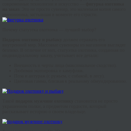
современные технологии и искусство —
фигурка охотника
на заказ
. Это не просто сувенир, это маленькая копия самого
именинника, застывшая в моменте его страсти.
Почему статуэтка охотника — лучший выбор?
Подарок охотнику и рыбаку
должен отражать его
внутренний мир. Массовые сувениры из магазинов выглядят
безлико. В отличие от них,
статуэтка охотника
, созданная по
индивидуальному заказу, учитывает все детали:
Внешность и черты лица (максимальное сходство).
Любимая экипировка и камуфляж.
Поза и антураж (с ружьем, с собакой, в лесу).
Цветовая гамма, близкая к реальному обмундированию.
Такой
подарок мужчине охотнику
становится не просто
украшением полки, а предметом гордости, который
рассказывает историю о своем владельце.