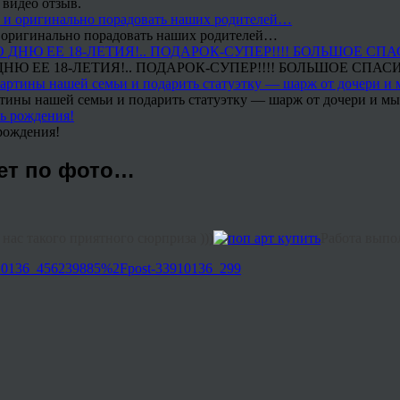
 видео отзыв.
 и оригинально порадовать наших родителей…
Ю ЕЕ 18-ЛЕТИЯ!.. ПОДАРОК-СУПЕР!!!! БОЛЬШОЕ СПАС
тины нашей семьи и подарить статуэтку — шарж от дочери и мы 
рождения!
рет по фото…
нас такого приятного сюрприза )))
Работа выпо
3910136_456239885%2Fpost-33910136_299