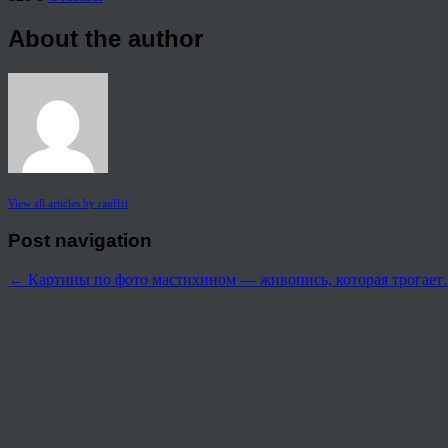
About the author
View all articles by rauffri
Post navigation
←
Картины по фото мастихином — живопись, которая трогае