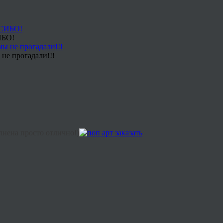
ИБО!
не прогадали!!!
лнена просто отлично!)