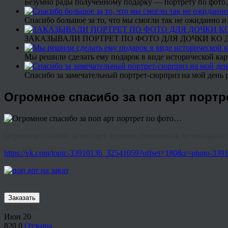
Безумно рады полученному подарку — портрету по фото,
Спасибо большое за то, что мы смогли так не ожиданно
ЗАКАЗЫВАЛИ ПОРТРЕТ ПО ФОТО ДЛЯ ДОЧКИ КО ДН
Мы решили сделать ему подарок в виде исторической кар
Спасибо за замечательный портрет-сюрприз на мой день 
Огромное спасибо за поп арт порт
Огромное спасибо за поп арт портрет, именинник не ожидал от 
https://vk.com/topic-33910136_32541059?offset=180&z=photo-3
Заказать
Share This
Июн
20
820
0
Отзывы