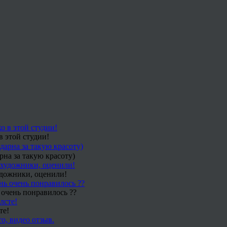
в этой студии!
рна за такую красоту)
удожники, оценили!
 очень понравилось ??
те!