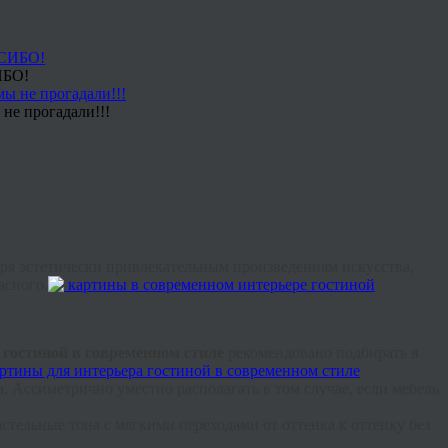
ИБО!
не прогадали!!!
ря эстетически привлекательным произведениям искусства,
асного.
 гостиной в современном стиле
рекомендовано подбирать в
а.
Ассиметрично
уместно располагать в том случае, если мебель
астельные тона с мягкими переходами от оттенка к оттенку без