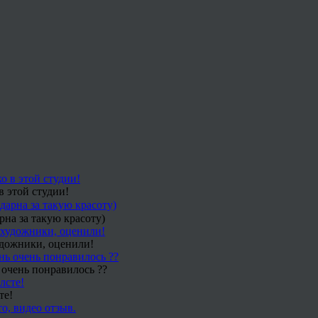
в этой студии!
рна за такую красоту)
удожники, оценили!
 очень понравилось ??
те!