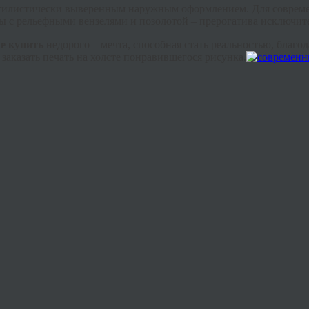
тилистически выверенным наружным оформлением. Для современ
ты
с рельефными вензелями и позолотой – прерогатива исключите
е купить
недорого – мечта, способная стать реальностью, благо
 заказать печать на холсте понравившегося рисунка.