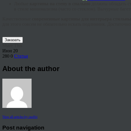
Любые
картины на стену в спальню
должны обладать с
в стиле минимализма (часто со стеклом). Вычурные
баге
Качественные
современные картины для интерьера стильны
для этого совсем не обязательно искать подлинник. Достаточно
Заказать
Share This
Июн
20
280
0
Статьи
About the author
View all articles by rauffri
Post navigation