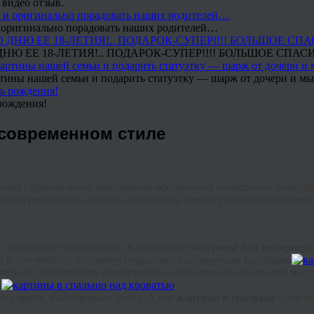
 видео отзыв.
 и оригинально порадовать наших родителей…
Ю ЕЕ 18-ЛЕТИЯ!.. ПОДАРОК-СУПЕР!!!! БОЛЬШОЕ СПАС
тины нашей семьи и подарить статуэтку — шарж от дочери и мы 
рождения!
 современном стиле
нова гармоничного завершения оформления помещения. Благода
ильно расставить акценты, наполнить комнату атмосферой прекр
ей стилистике оформления. Живописные
картины для интерьера
ы в тон мебели, половому покрытию или дверным коробкам.
ельней развешивать симметрично относительно спального мест
.
ать яркие, насыщенные цвета. А вот
картина в спальню
– это п