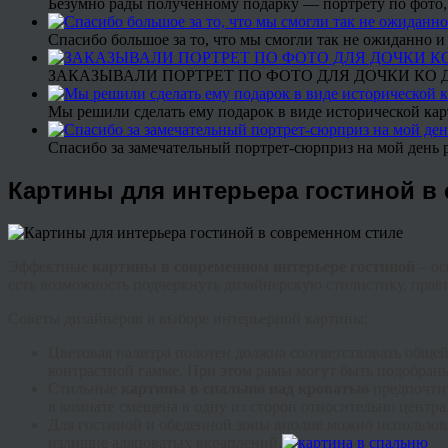
Безумно рады полученному подарку — портрету по фото,
Спасибо большое за то, что мы смогли так не ожиданно
ЗАКАЗЫВАЛИ ПОРТРЕТ ПО ФОТО ДЛЯ ДОЧКИ КО ДН
Мы решили сделать ему подарок в виде исторической кар
Спасибо за замечательный портрет-сюрприз на мой день 
Картины для интерьера гостиной в
Эффектные
картины в современном интерьере гостиной
– ос
есть возможность подчеркнуть дизайнерскую стилистику, прав
Советы дизайнеров в выборе интерьерной картины:
Цветовая палитра полотен должна соответствовать общ
контрастной гамме. При этом рамы могут быть подобран
Стильные
картины в спальню над кроватью
предпочтит
в комнате смещена в одну из сторон относительно центра
Для гостиной и обеденной зоны вполне можно использов
излишне аляповатых вкраплений.