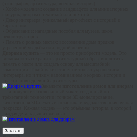
(этнография, архитектура, военная история)
• Хобби-моделизм: создание ландшафтов для миниатюрных
фигурок, диорам с техникой или пехотой
• Декор интерьера: уникальный арт-объект с историей и
характером
• Образование: наглядные пособия для музеев, школ,
реконструкторов
• Память о родных местах: воссоздание дома предков,
утраченной усадьбы или родной деревни
Диорама купить
— это не просто приобрести модель. Это
возможность сохранить архитектурный образ, воплотить
память о месте или создать основу для масштабной
композиции. Такой макет станет не только украшением
интерьера, но и тихим напоминанием о корнях, истории и
красоте повседневной архитектуры.
Закажите
изготовление домов для диорам
— и получите эксклюзивный макет, созданный по
трёхэтапной технологии: точное 3D-моделирование,
качественная 3D-печать из пластика и художественная ручная
покраска. Каждая модель — это объёмная история, в которой
каждая деталь дышит жизнью.
Заказать
Share This