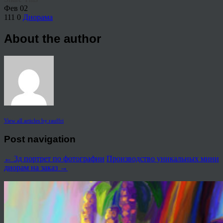
Фев
02
111
0
Диорама
About the author
View all articles by rauffri
Post navigation
←
3д портрет по фотографии
Производство уникальных мини
диорам на заказ
→