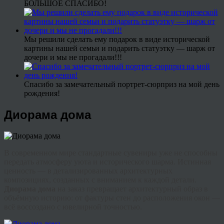
БОЛЬШОЕ СПАСИБО!
Мы решили сделать ему подарок в виде исторической
картины нашей семьи и подарить статуэтку — шарж от
дочери и мы не прогадали!!!
Спасибо за замечательный портрет-сюрприз на мой день
рождения!
Диорама дома
В современном мире стандартные сувениры уже не способны
передать атмосферу уюта и исторического шарма. Истинная
ценность — в детализированных архитектурных
композициях, созданных с вниманием к каждой детали.
Диорама дома
на заказ превращает архитектурный образ в
объёмную историю: от фактуры стен до расположения окон —
всё воссоздано с ювелирной точностью.