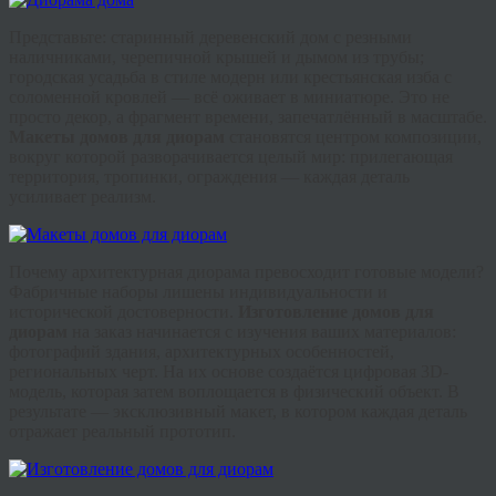
Представьте: старинный
деревенский дом
с резными
наличниками, черепичной крышей и дымом из трубы;
городская усадьба в стиле модерн или крестьянская изба с
соломенной кровлей — всё оживает в миниатюре. Это не
просто декор, а фрагмент времени, запечатлённый в масштабе.
Макеты домов для диорам
становятся центром композиции,
вокруг которой разворачивается целый мир: прилегающая
территория, тропинки, ограждения — каждая деталь
усиливает реализм.
Почему архитектурная диорама превосходит готовые модели?
Фабричные наборы лишены индивидуальности и
исторической достоверности.
Изготовление домов для
диорам
на заказ начинается с изучения ваших материалов:
фотографий здания, архитектурных особенностей,
региональных черт. На их основе создаётся цифровая 3D-
модель, которая затем воплощается в физический объект. В
результате — эксклюзивный макет, в котором каждая деталь
отражает реальный прототип.