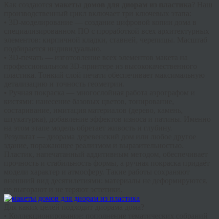
Как создаются
макеты домов для диорам из пластика
? Наш
производственный цикл включает три ключевых этапа:
•
3D-моделирование
— создание цифровой копии дома в
специализированном ПО с проработкой всех архитектурных
элементов: кирпичной кладки, ставней, черепицы. Масштаб
подбирается индивидуально.
•
3D-печать
— изготовление всех элементов макета на
профессиональном 3D-принтере из высококачественного
пластика. Тонкий слой печати обеспечивает максимальную
детализацию и точность геометрии.
•
Ручная покраска
— многослойная работа аэрографом и
кистями: нанесение базовых цветов, тонирование,
состаривание, имитация материалов (дерево, камень,
штукатурка), добавление эффектов износа и патины. Именно
на этом этапе модель обретает живость и глубину.
Результат —
диорама деревенский дом
или любое другое
здание, поражающее реализмом и выразительностью.
Пластик, напечатанный аддитивным методом, обеспечивает
прочность и стабильность формы, а ручная покраска придаёт
модели характер и атмосферу. Такие работы сохраняют
внешний вид десятилетиями: материалы не деформируются,
не выгорают и не теряют эстетики.
Для каких целей подходит
диорама дома
?
• Коллекционирование: пополнение тематических собраний