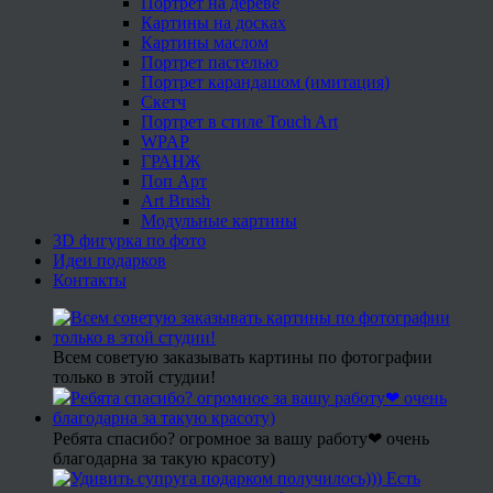
Портрет на дереве
Картины на досках
Картины маслом
Портрет пастелью
Портрет карандашом (имитация)
Скетч
Портрет в стиле Touch Art
WPAP
ГРАНЖ
Поп Арт
Art Brush
Модульные картины
3D фигурка по фото
Идеи подарков
Контакты
Всем советую заказывать картины по фотографии
только в этой студии!
Ребята спасибо? огромное за вашу работу❤ очень
благодарна за такую красоту)